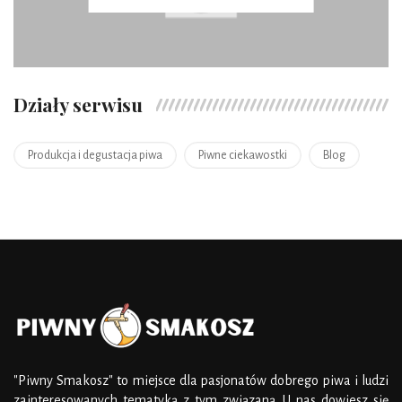
Działy serwisu
Produkcja i degustacja piwa
Piwne ciekawostki
Blog
"Piwny Smakosz" to miejsce dla pasjonatów dobrego piwa i ludzi
zainteresowanych tematyką z tym związaną. U nas dowiesz się