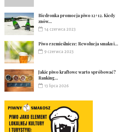
Biedronka promocja piwo 12+12. Kiedy
znów...
14 czerwca 2023
Piwo rzemieślnicze: Rewolucja smaku i...
9 czerwca 2023
Jakie piwo kraftowe warto spróbować?
Ranking...
13 lipca 2026