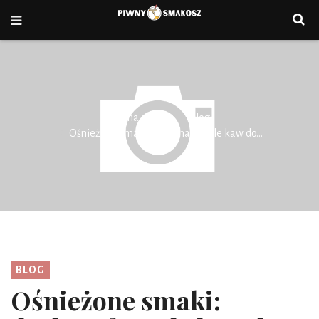
Strona główna
Blog
Ośnieżone smaki: doskonałe style kaw do...
BLOG
Ośnieżone smaki: