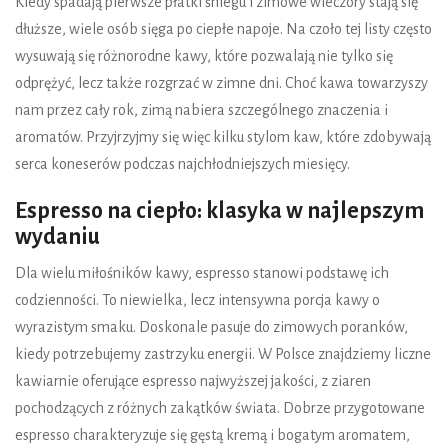
Kiedy spadają pierwsze płatki śniegu i zimowe wieczory stają się
dłuższe, wiele osób sięga po ciepłe napoje. Na czoło tej listy często
wysuwają się różnorodne kawy, które pozwalają nie tylko się
odprężyć, lecz także rozgrzać w zimne dni. Choć kawa towarzyszy
nam przez cały rok, zimą nabiera szczególnego znaczenia i
aromatów. Przyjrzyjmy się więc kilku stylom kaw, które zdobywają
serca koneserów podczas najchłodniejszych miesięcy.
Espresso na ciepło: klasyka w najlepszym
wydaniu
Dla wielu miłośników kawy, espresso stanowi podstawę ich
codzienności. To niewielka, lecz intensywna porcja kawy o
wyrazistym smaku. Doskonale pasuje do zimowych poranków,
kiedy potrzebujemy zastrzyku energii. W Polsce znajdziemy liczne
kawiarnie oferujące espresso najwyższej jakości, z ziaren
pochodzących z różnych zakątków świata. Dobrze przygotowane
espresso charakteryzuje się gęstą kremą i bogatym aromatem,