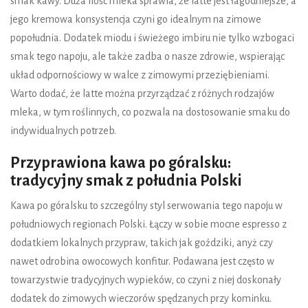
smak kawy. Duża ilość mleka sprawia, że latte jest łagodniejsze, a
jego kremowa konsystencja czyni go idealnym na zimowe
popołudnia. Dodatek miodu i świeżego imbiru nie tylko wzbogaci
smak tego napoju, ale także zadba o nasze zdrowie, wspierając
układ odpornościowy w walce z zimowymi przeziębieniami.
Warto dodać, że latte można przyrządzać z różnych rodzajów
mleka, w tym roślinnych, co pozwala na dostosowanie smaku do
indywidualnych potrzeb.
Przyprawiona kawa po góralsku:
tradycyjny smak z południa Polski
Kawa po góralsku to szczególny styl serwowania tego napoju w
południowych regionach Polski. Łączy w sobie mocne espresso z
dodatkiem lokalnych przypraw, takich jak goździki, anyż czy
nawet odrobina owocowych konfitur. Podawana jest często w
towarzystwie tradycyjnych wypieków, co czyni z niej doskonały
dodatek do zimowych wieczorów spędzanych przy kominku.