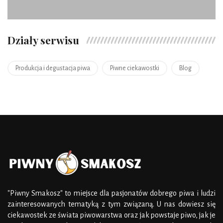
Działy serwisu
Produkcja i degustacja piwa
Piwne ciekawostki
Blog
"Piwny Smakosz" to miejsce dla pasjonatów dobrego piwa i ludzi
zainteresowanych tematyką z tym związaną. U nas dowiesz się
ciekawostek ze świata piwowarstwa oraz jak powstaje piwo, jak je