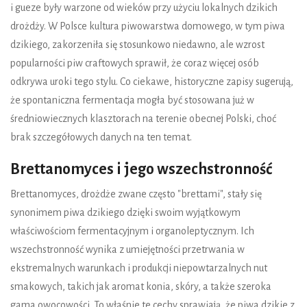
i gueze były warzone od wieków przy użyciu lokalnych dzikich
drożdży. W Polsce kultura piwowarstwa domowego, w tym piwa
dzikiego, zakorzeniła się stosunkowo niedawno, ale wzrost
popularności piw craftowych sprawił, że coraz więcej osób
odkrywa uroki tego stylu. Co ciekawe, historyczne zapisy sugerują,
że spontaniczna fermentacja mogła być stosowana już w
średniowiecznych klasztorach na terenie obecnej Polski, choć
brak szczegółowych danych na ten temat.
Brettanomyces i jego wszechstronność
Brettanomyces, drożdże zwane często "brettami", stały się
synonimem piwa dzikiego dzięki swoim wyjątkowym
właściwościom fermentacyjnym i organoleptycznym. Ich
wszechstronność wynika z umiejętności przetrwania w
ekstremalnych warunkach i produkcji niepowtarzalnych nut
smakowych, takich jak aromat konia, skóry, a także szeroka
gama owocowości. To właśnie te cechy sprawiają, że piwa dzikie z