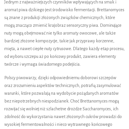
Jednym z najważniejszych czynników wpływających na smak i
aromat piwa dzikiego jest środowisko fermentacji. Brettanomyces
są znane z produkcji złożonych związków chemicznych, które
mogą znacząco zmienić krajobraz sensoryczny piwa. Dominujące
nuty mogą obejmować nie tylko aromaty owocowe, ale także
bardziej złożone kompozycje, takie jak przyprawy korzenne,
mięta, a nawet ciepłe nuty cytrusowe. Dlatego każdy etap procesu,
od wyboru szczepu aż po końcowy produkt, zawiera elementy
twórcze i wymaga świadomego podejścia.
Polscy piwowarzy, dzięki odpowiedniemu doborowi szczepów
oraz zrozumieniu aspektów technicznych, potrafią zasymulować
warunki, które pozwalają na wydobycie pożądanych aromatów
bez niepotrzebnych niespodzianek. Choć Brettanomyces mogą
rozwijać się wolniej niż szlachetne drożdże Saccharomyces, ich
zdolność do wykorzystania nawet złożonych cukrów prowadzi do
wysokiej fermentowalności i nieco wytrawnego końcowego