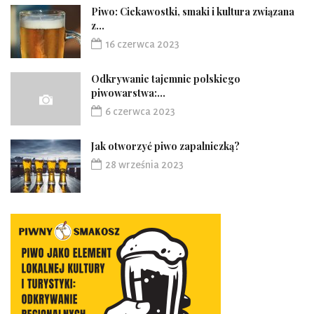
Piwo: Ciekawostki, smaki i kultura związana
z...
16 czerwca 2023
Odkrywanie tajemnic polskiego
piwowarstwa:...
6 czerwca 2023
Jak otworzyć piwo zapalniczką?
28 września 2023