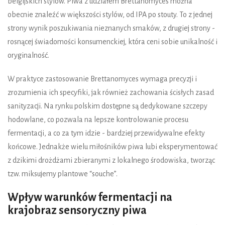
belgijskich stylów. Piwa z udziałem Brettanomyces można
obecnie znaleźć w większości stylów, od IPA po stouty. To z jednej
strony wynik poszukiwania nieznanych smaków, z drugiej strony -
rosnącej świadomości konsumenckiej, która ceni sobie unikalność i
oryginalność.
W praktyce zastosowanie Brettanomyces wymaga precyzji i
zrozumienia ich specyfiki, jak również zachowania ścisłych zasad
sanityzacji. Na rynku polskim dostępne są dedykowane szczepy
hodowlane, co pozwala na lepsze kontrolowanie procesu
fermentacji, a co za tym idzie - bardziej przewidywalne efekty
końcowe. Jednakże wielu miłośników piwa lubi eksperymentować
z dzikimi drożdżami zbieranymi z lokalnego środowiska, tworząc
tzw. miksujemy plantowe “souche”.
Wpływ warunków fermentacji na
krajobraz sensoryczny piwa