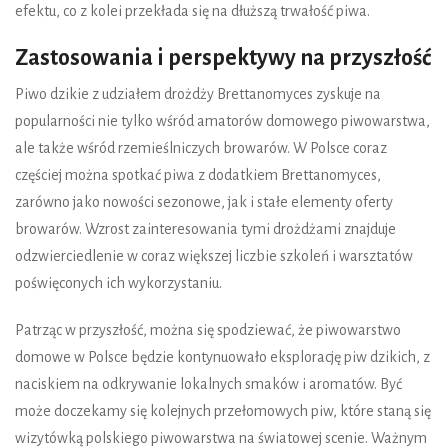
efektu, co z kolei przekłada się na dłuższą trwałość piwa.
Zastosowania i perspektywy na przyszłość
Piwo dzikie z udziałem drożdży Brettanomyces zyskuje na
popularności nie tylko wśród amatorów domowego piwowarstwa,
ale także wśród rzemieślniczych browarów. W Polsce coraz
częściej można spotkać piwa z dodatkiem Brettanomyces,
zarówno jako nowości sezonowe, jak i stałe elementy oferty
browarów. Wzrost zainteresowania tymi drożdżami znajduje
odzwierciedlenie w coraz większej liczbie szkoleń i warsztatów
poświęconych ich wykorzystaniu.
Patrząc w przyszłość, można się spodziewać, że piwowarstwo
domowe w Polsce będzie kontynuowało eksplorację piw dzikich, z
naciskiem na odkrywanie lokalnych smaków i aromatów. Być
może doczekamy się kolejnych przełomowych piw, które staną się
wizytówką polskiego piwowarstwa na światowej scenie. Ważnym