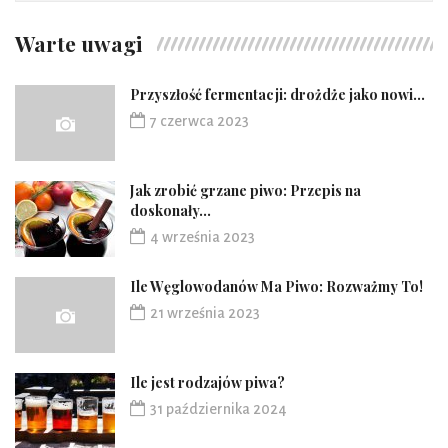
Warte uwagi
Przyszłość fermentacji: drożdże jako nowi...
7 czerwca 2023
Jak zrobić grzane piwo: Przepis na
doskonały...
4 września 2023
Ile Węglowodanów Ma Piwo: Rozważmy To!
21 września 2023
Ile jest rodzajów piwa?
31 października 2024